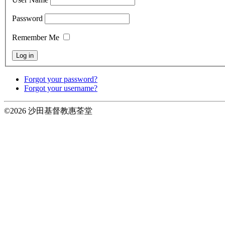
Password
Remember Me
Forgot your password?
Forgot your username?
©2026 沙田基督教惠荃堂