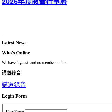
2026年度教會行事曆
Latest News
Who's Online
We have 5 guests and no members online
講道錄音
講道錄音
Login Form
User Name