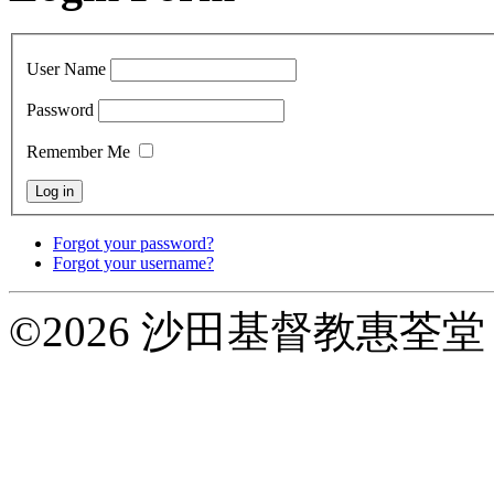
User Name
Password
Remember Me
Forgot your password?
Forgot your username?
©2026 沙田基督教惠荃堂