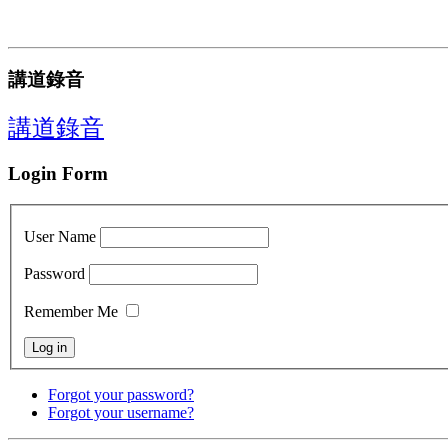
講道錄音
講道錄音
Login Form
User Name
Password
Remember Me
Forgot your password?
Forgot your username?